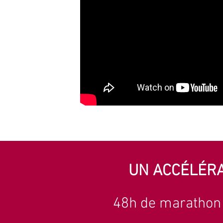
UN ACCÉLÉRA
​48h de marathon 